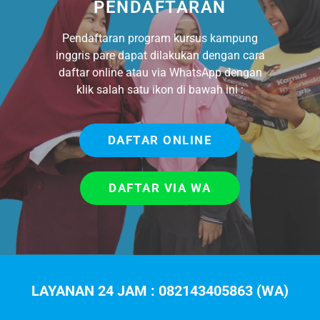
PENDAFTARAN
Pendaftaran program kursus kampung
inggris pare dapat dilakukan dengan cara
daftar online atau via WhatsApp dengan
klik salah satu ikon di bawah ini :​
DAFTAR ONLINE
DAFTAR VIA WA
LAYANAN 24 JAM : 082143405863 (WA)