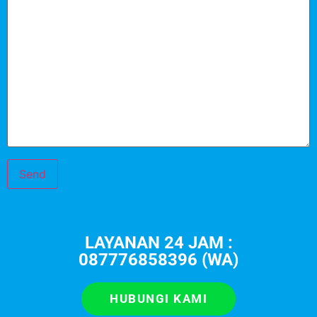
LAYANAN 24 JAM :
087776858396 (WA)
HUBUNGI KAMI